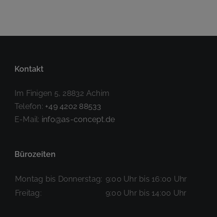
BBM
TÜV Nord
Baumarkt
Syke
Achim
Kontakt
Im Finigen 5, 28832 Achim
Telefon:
+49 4202 88533
E-Mail:
info@as-concept.de
Bürozeiten
Montag bis Donnerstag:
9:00 Uhr bis 16:00 Uhr
Freitag:
9:00 Uhr bis 14:00 Uhr