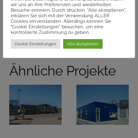
wir uns an Ihre Präferenzen und wiederholten
Besuche erinnern. Durch drücken, “Alle akzeptieren”,
Teilen Sie diesen Artikel!
erklären Sie sich mit der Verwendung ALLER
Cookies einverstanden. Allerdings können Sie
"Cookie Einstellungen" besuchen, um eine
Facebook
Twitter
Reddit
LinkedIn
WhatsApp
Telegram
Tumblr
Pinterest
Vk
Xing
kontrollierte Zustimmung zu geben.
E-
Mail
Cookie Einstellungen
Alle akzeptieren
Ähnliche Projekte