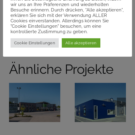
wir uns an Ihre Präferenzen und wiederholten
Besuche erinnern. Durch drücken, “Alle akzeptieren”,
Teilen Sie diesen Artikel!
erklären Sie sich mit der Verwendung ALLER
Cookies einverstanden. Allerdings können Sie
"Cookie Einstellungen" besuchen, um eine
Facebook
Twitter
Reddit
LinkedIn
WhatsApp
Telegram
Tumblr
Pinterest
Vk
Xing
kontrollierte Zustimmung zu geben.
E-
Mail
Cookie Einstellungen
Alle akzeptieren
Ähnliche Projekte