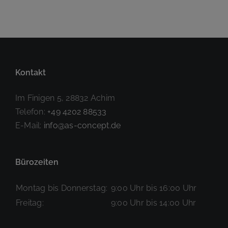
BBM
TÜV Nord
Baumarkt
Syke
Achim
Kontakt
Im Finigen 5, 28832 Achim
Telefon:
+49 4202 88533
E-Mail:
info@as-concept.de
Bürozeiten
Montag bis Donnerstag:
9:00 Uhr bis 16:00 Uhr
Freitag:
9:00 Uhr bis 14:00 Uhr