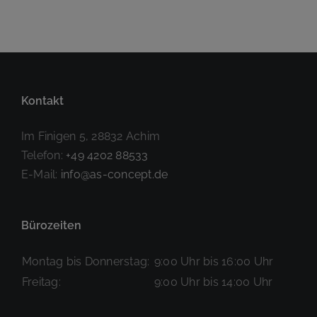
DAT Autohus
Dello Bremen
Bockel
am Flughafen
Kontakt
Im Finigen 5, 28832 Achim
Telefon:
+49 4202 88533
E-Mail:
info@as-concept.de
Bürozeiten
Montag bis Donnerstag:
9:00 Uhr bis 16:00 Uhr
Freitag:
9:00 Uhr bis 14:00 Uhr