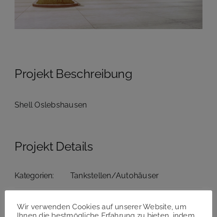
Projekt Beschreibung
Shell Oslebshausen
Projekt Details
Kategorien:
Tankstellen/Autohäuser
Wir verwenden Cookies auf unserer Website, um
Ihnen die bestmögliche Erfahrung zu bieten, indem