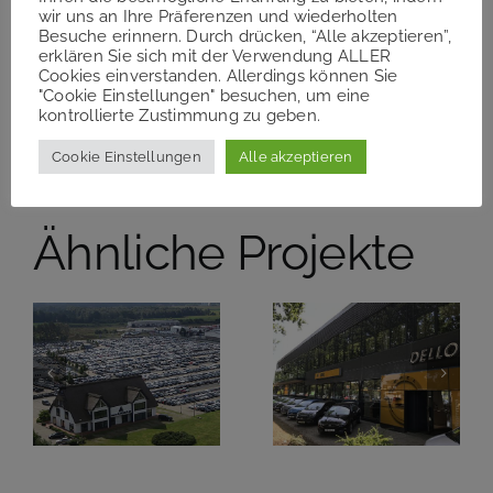
wir uns an Ihre Präferenzen und wiederholten
Besuche erinnern. Durch drücken, “Alle akzeptieren”,
Teilen Sie diesen Artikel!
erklären Sie sich mit der Verwendung ALLER
Cookies einverstanden. Allerdings können Sie
"Cookie Einstellungen" besuchen, um eine
Facebook
Twitter
Reddit
LinkedIn
WhatsApp
Telegram
Tumblr
Pinterest
Vk
Xing
kontrollierte Zustimmung zu geben.
E-
Mail
Cookie Einstellungen
Alle akzeptieren
Ähnliche Projekte