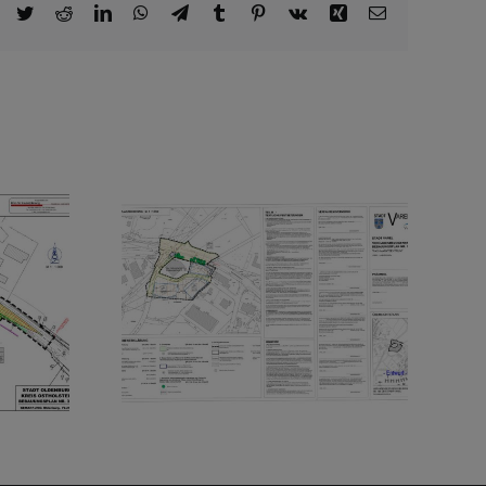
Facebook
Twitter
Reddit
LinkedIn
WhatsApp
Telegram
Tumblr
Pinterest
Vk
Xing
E-
Mail